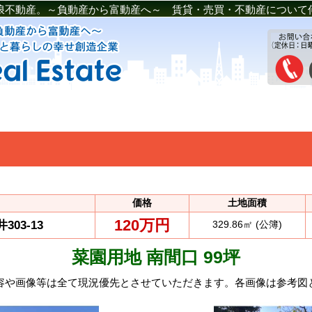
浪不動産。～負動産から富動産へ～ 賃貸・売買・不動産について
価格
土地面積
120万円
03-13
329.86㎡ (公簿)
菜園用地 南間口 99坪
容や画像等は全て現況優先とさせていただきます。各画像は参考図