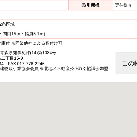
取引態様
専任媒介
2条区域
間口15ｍ・幅員5.1ｍ)
倉庫付 ※同業他社による客付け可
青森県知事免許(14)第1034号
二丁目15-9
この
34
FAX:017-776-2246
地建物取引業協会会員 東北地区不動産公正取引協議会加盟