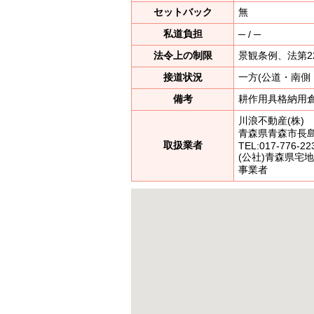
セットバック
無
私道負担
─ / ─
法令上の制限
景観条例、法第2
接道状況
一方(公道・南側・
備考
耕作用具格納用
川浪不動産(株) 
青森県青森市長島
取扱業者
TEL:
017-776-22
(公社)青森県宅
事業者