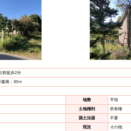
社前徒歩2分
森南：30ｍ
地勢
平坦
土地権利
所有権
国土法届
不要
現況
その他