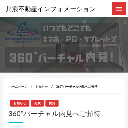
コ
川浪不動産インフォメーション
ン
テ
ン
ツ
へ
ス
キ
ッ
プ
ホームページ
お知らせ
360°バーチャル内見へご招待
お知らせ
売買
賃貸
360°バーチャル内見へご招待