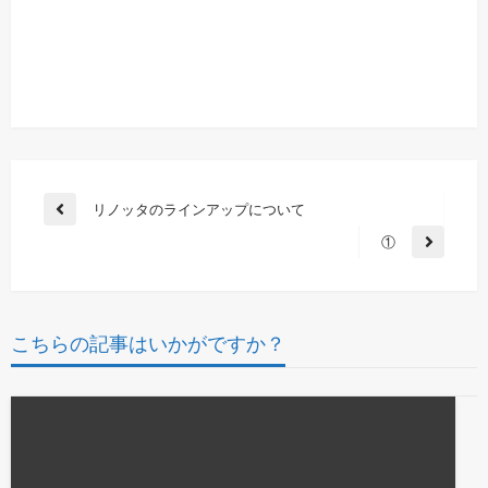
投
リノッタのラインアップについて
前
稿
の
①
次
投
ナ
の
稿
ビ
投
稿
ゲ
こちらの記事はいかがですか？
ー
シ
ョ
ン